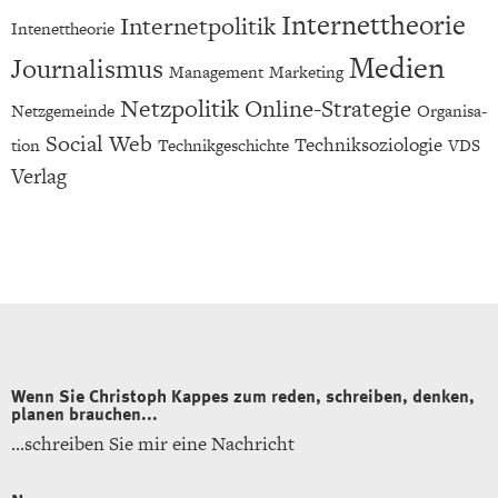
In­ter­net­theo­rie
In­ter­net­po­li­tik
In­tenet­theo­rie
Me­di­en
Jour­na­lis­mus
Ma­nage­ment
Mar­ke­ting
Netz­po­li­tik
On­line-Stra­te­gie
Netz­ge­mein­de
Or­ga­ni­sa­
So­ci­al Web
Tech­nik­so­zio­lo­gie
ti­on
Tech­nik­ge­schich­te
VDS
Ver­lag
Wenn Sie Chris­toph Kap­pes zum reden, schrei­ben, den­ken,
pla­nen brau­chen...
...​schreiben Sie mir eine Nach­richt