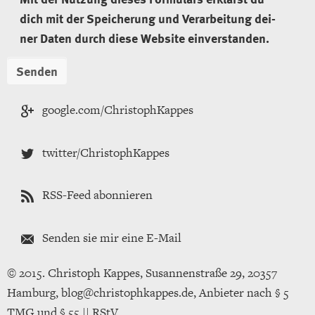
dich mit der Spei­che­rung und Ver­ar­bei­tung dei­
ner Daten durch diese Web­site ein­ver­stan­den.
goog­le.com/Chris­tophKap­pes
twit­ter/Chris­tophKap­pes
RSS-Feed abon­nie­ren
Sen­den sie mir eine E-Mail
© 2015. Chris­toph Kap­pes, Su­san­nen­stra­ße 29, 20357
Ham­burg, blog@​chr​isto​phka​ppes.​de, An­bie­ter nach § 5
TMG und § 55 || RStV.