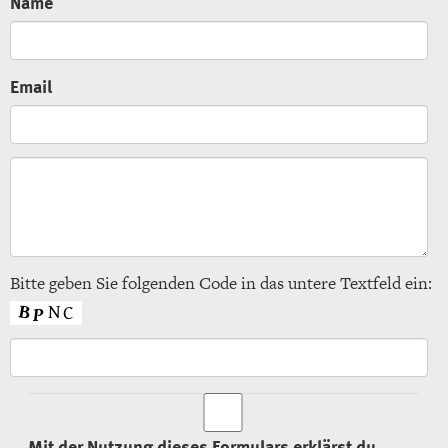
Name
Email
Bitte geben Sie fol­gen­den Code in das un­te­re Text­feld ein:
Mit der Nut­zung die­ses For­mu­lars er­klärst du